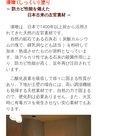
漆喰 (
しっくい)
塗り
～ 防カビ性能を備えた
日本古来の左官素材
​ ～
漆喰は、日本で1400年以上前から活用さ
れてきた天然の左官素材です。
自然の鉱石である石灰石（ 炭酸カルシウ
ムの塊で、鍾乳洞なども該当 ）
を粉砕して
加水・熟成させたものが原料となっていま
す。強アルカリ性である石灰の殺菌作用によ
り、防カビ性能が高く、近年再び注目されて
います。
二酸化炭素を吸収して徐々に固まる性質が
あり、下地が土壁の場合には、高い調湿機能
も発揮する天然素材です。自然の力で固まる
ので、硬化剤は必要ありません。
また、火災
時に有毒ガスを発生させない
安心素材でもあ
ります。