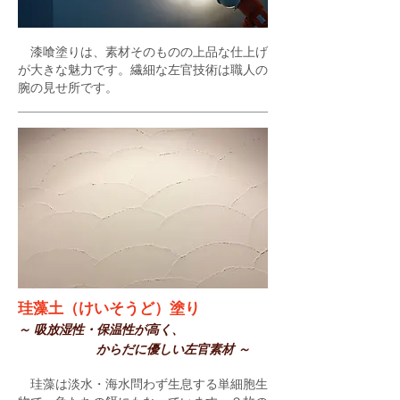
漆喰塗りは、素材そのものの上品な仕上げ
が大きな魅力です。繊細な左官技術は職人の
腕の見せ所です。
珪藻土（けいそうど）塗り
～ 吸放湿性・保温性が高く、
からだに優しい左官素材 ～
珪藻は淡水・海水問わず生息する単細胞生