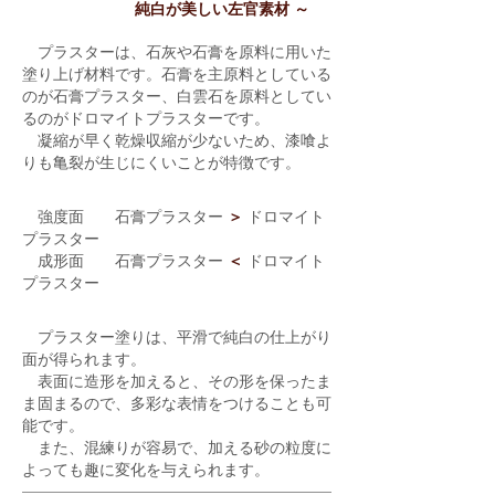
純白が美しい左官素材 ～
プラスターは、石灰や石膏を原料に用いた
塗り上げ材料です。
石膏を主原料としている
のが石膏プラスター、白雲石を原料としてい
るのがドロマイトプラスターです。
凝縮が早く乾燥収縮が少ないため、漆喰よ
りも亀裂が生じにくいことが特徴です。​
強度面 石膏プラスター
＞
ドロマイト
プラスター
成形面 石膏プラスター
＜
ドロマイト
プラスター
プラスター塗りは、平滑で純白の仕上がり
面が得られます。
表面に造形を加えると、その形を保ったま
ま固まるので、多彩な表情をつけることも可
能です。
​
また、混練りが容易で、加える砂の粒度に
よっても趣に変化を与えられます。