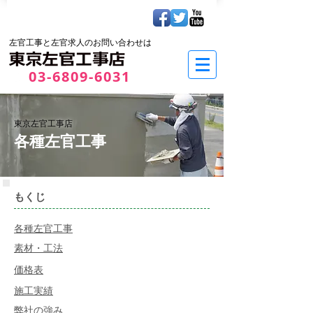
左官工事と左官求人のお問い合わせは
03-6809-6031
東京左官工事店
各種左官工事
もくじ
各種左官工事
​素材・工法
価格表
​施工実績
弊社の強み