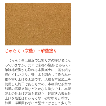
じゅらく（京壁）・砂壁塗り
じゅらく壁は最近では塗り方の呼び名にな
っていますが、元々は京都の聚楽(じゅらく)
第跡地近隣から取れる本聚楽土に、藁や紙を
細かくしたスサ、砂、水を調合して作られた
物を塗り上げる工法です。
現在も本聚楽土を
使用した施工はあるものの、本格的な茶室や
和風の高級旅館などとかなり希少です。本聚
楽土の仕上げ方法を真似た、砂肌状の表面仕
上げを最近はじゅらく壁、砂壁塗りと呼び、
和風・洋風問わずに土壁仕上げとして多く取