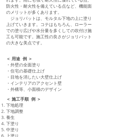
防火性・耐火性を備えている点など、機能面
のメリットが多くあります。
ジョリパットは、モルタル下地の上に塗り
上げていきます。コテはもちろん、ローラー
での塗り広げや水分量を多くしての吹付け施
工も可能です。施工性の良さがジョリパット
の大きな美点です。
＜ 用途 例 ＞
・外壁の全面塗り
・住宅の基礎仕上げ
・目地を消したい大壁仕上げ
・インテリアのアクセント壁
・外構等、小面積のデザイン
＜ 施工手順 例 ＞
下地処理
下地調整
養生
下塗り
中塗り
上塗り