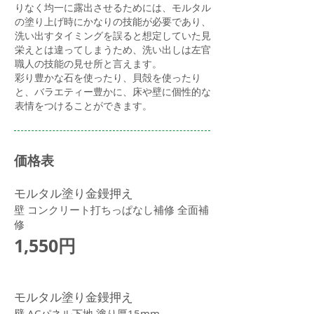
りなく均一に露出させるためには、モルタル
の塗り上げ時にかなりの技能が必要であり、
洗い出すタイミングを誤ると想定していた見
栄えとは違ってしまうため、洗い出しは左官
職人の技能の見せ所と言えます。
​彩り豊かな石を使ったり、貝殻を使ったり
と、バラエティー豊かに、床や壁に個性的な
表情をつけることができます。
価格表
モルタル塗り金鏝押え
壁 コンクリート打ちっぱなし補修 全面補
修
1,550円
モルタル塗り金鏝押え
壁 ACパネル下地 塗り厚15mm