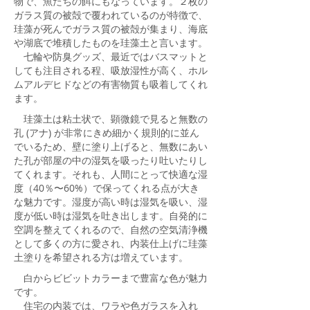
物で、魚たちの餌にもなっています。２枚の
ガラス質の被殻で覆われているのが特徴で、
珪藻が死んでガラス質の被殻が集まり、海底
や湖底で堆積したものを珪藻土と言います。
七輪や防臭グッズ、最近ではバスマットと
しても注目される程、吸放湿性が高く、ホル
ムアルデヒドなどの有害物質も吸着してくれ
ます。
珪藻土は粘土状で、顕微鏡で見ると無数の
孔 (アナ) が非常にきめ細かく規則的に並ん
でいるため、壁に塗り上げると、無数にあい
た孔が部屋の中の湿気を吸ったり吐いたりし
てくれます。それも、人間にとって快適な湿
度（40％〜60%）で保ってくれる点が大き
な魅力です。湿度が高い時は湿気を吸い、湿
度が低い時は湿気を吐き出します。自発的に
空調を整えてくれるので、自然の空気清浄機
として多くの方に愛され、内装仕上げに珪藻
土塗りを希望される方は増えています。
白からビビットカラーまで豊富な色が魅力
です。
住宅の内装では、ワラや色ガラスを入れ